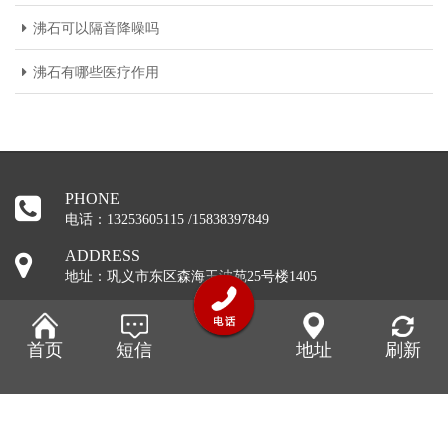
沸石可以隔音降噪吗
沸石有哪些医疗作用
PHONE
电话：13253605115 /15838397849
ADDRESS
地址：巩义市东区森海玉波苑25号楼1405
E_MAIL
2251220953@qq.com
首页
短信
地址
刷新
备案号：
豫ICP备19043160号
本站部分图片和内容来源网络，版权
归原创作者或原公司所有，如果您认为我们侵犯了您的版权，请告
知，我们将立即删除！！