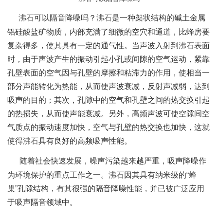
沸石
可以隔音降噪吗？
沸石
是一种架状结构的碱土金属
铝硅酸盐矿物质
，内部充满了细微的空穴和通道，比蜂房要
复杂得多，
使其具有一定的通气性。当声波入射到
沸石
表面
时，由于声波产生的振动引起小孔或间隙的空气运动，紧靠
孔壁表面的空气因与孔壁的摩擦和粘滞力的作用，使相当一
部分声能转化为热能，从而使声波衰减，反射声减弱，达到
吸声的目的；其次，孔隙中的空气和孔壁之间的热交换引起
的热损失，从而使声能衰减。另外，高频声波可使空隙间空
气质点的振动速度加快，空气与孔壁的热交换也加快，这就
使得
沸石
具有良好的高频吸声性能。
随着社会快速发展，噪声污染越来越严重，吸声降噪作
为环境保护的重点工作之一。
沸石
因其具有纳米级的“蜂
巢”孔隙结构，有其很强的隔音降噪性能，并已被广泛应用
于吸声隔音领域中。