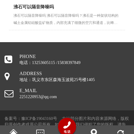
沸石可以隔音降噪吗
沸石可以隔音降噪吗 沸石可以隔音降噪吗？沸石是一种架状结构的
碱土金属铝硅酸盐矿物质，内部充满了细微的空穴和通道，比蜂房
要···
PHONE
电话：13253605115 /15838397849
ADDRESS
地址：巩义市东区森海玉波苑25号楼1405
E_MAIL
2251220953@qq.com
备案号：
豫ICP备19043160号
本站部分图片和内容来源网络，版权
归原创作者或原公司所有，如果您认为我们侵犯了您的版权，请告
知，我们将立即删除！！