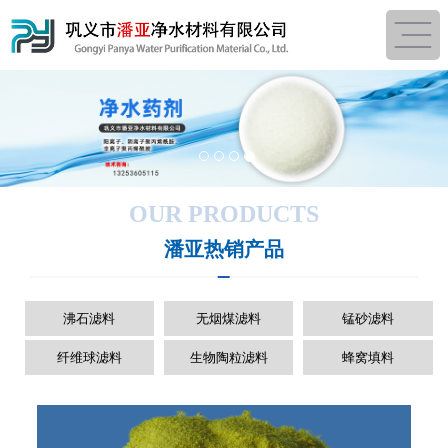
1
2
3
4
OUR PRODUCTS
潘亚热销产品
沸石滤料
无烟煤滤料
锰砂滤料
纤维球滤料
生物陶粒滤料
蜂窝填料