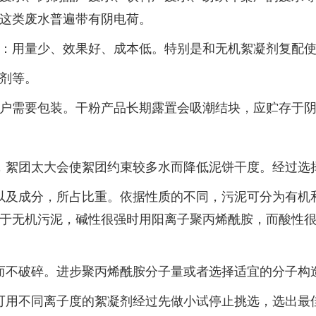
这类废水普遍带有阴电荷。
：用量少、效果好、成本低。特别是和无机絮凝剂复配
剂等。
据用户需要包装。干粉产品长期露置会吸潮结块，应贮存于
，絮团太大会使絮团约束较多水而降低泥饼干度。经过选
以及成分，所占比重。依据性质的不同，污泥可分为有机
于无机污泥，碱性很强时用阳离子聚丙烯酰胺，而酸性
而不破碎。进步聚丙烯酰胺分子量或者选择适宜的分子构
可用不同离子度的絮凝剂经过先做小试停止挑选，选出最