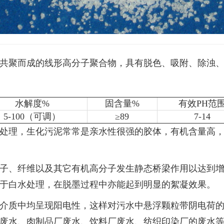
共聚而成的线形高分子聚合物，具有脱色、吸附、除浊
水解度%
固含量%
有效PH范
5-100（可调）
≥89
7-14
处理，生化污泥常常是亲水性很强的胶体，有机含量高
子、纤维以及其它有机高分子发生静态桥梁作用以达到
于白水处理，在脱墨过程中亦能起到明显的絮凝效果。
介质中均呈现阳电性，这样对污水中悬浮颗粒带阴电荷
废水、肉制品厂废水、饮料厂废水、纺织印染厂的废水